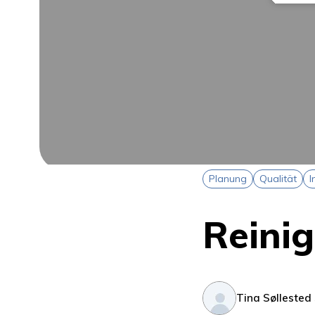
Planung
Qualität
I
Reini
Tina Søllested