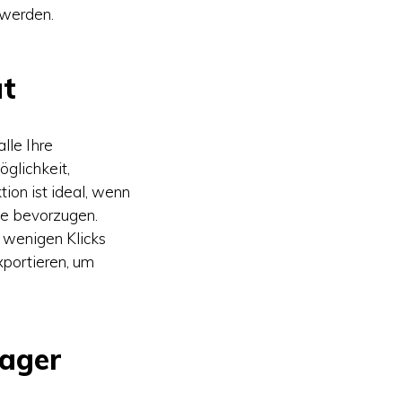
 werden.
at
lle Ihre
öglichkeit,
ion ist ideal, wenn
ie bevorzugen.
r wenigen Klicks
xportieren, um
nager