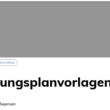
nnovation
gungsplanvorlage
 Sejersen