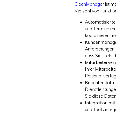
CleanManager
ist m
Vielzahl von Funktio
Automatisiert
und Termine müh
koordinieren un
Kundenmanage
Anforderungen. 
dass Sie stets 
Mitarbeiterver
Ihrer Mitarbeite
Personal verfügb
Berichterstatt
Dienstleistunge
Sie diese Daten
Integration mit
und Tools integ