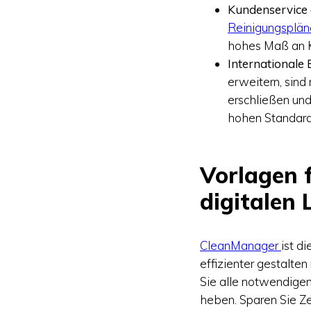
Kundenservice 
Reinigungsplän
hohes Maß an K
Internationale
erweitern, sind
erschließen und
hohen Standard
Vorlagen 
digitalen
CleanManager
ist d
effizienter gestalte
Sie alle notwendigen
heben. Sparen Sie Zei