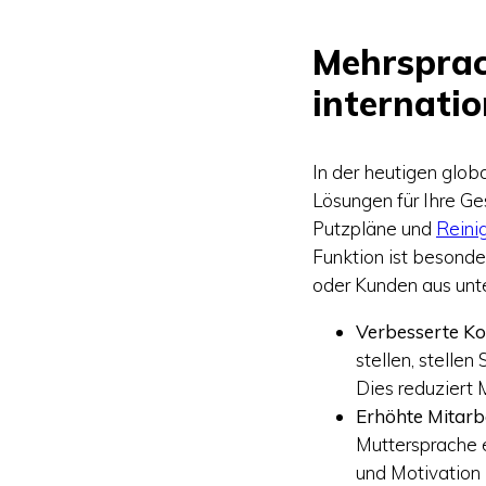
Mehrsprach
internati
In der heutigen globa
Lösungen für Ihre Ge
Putzpläne und
Reini
Funktion ist besonde
oder Kunden aus unt
Verbesserte K
stellen, stelle
Dies reduziert 
Erhöhte Mitarbe
Muttersprache e
und Motivation 