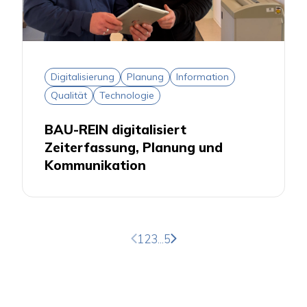
Digitalisierung
Planung
Information
Qualität
Technologie
BAU-REIN digitalisiert
Zeiterfassung, Planung und
Kommunikation
Vorherige Seite
Nächste Seite
1
2
3
...
5