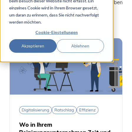
beim Besuch dieser Website nicht erfasst. Ein
Arbeitsabläufen in der Reinigungsbranche. Haben
einzelnes Cookie wird in Ihrem Browser gesetzt,
Sie schon das Neueste gehört?
um daran zu erinnern, dass Sie nicht nachverfolgt
werden möchten.
Cookie-Einstellungen
Akzeptieren
Ablehnen
Digitalisierung
Ratschlag
Effizienz
Wo in Ihrem