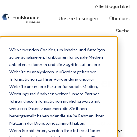
Alle Blogartikel
Unsere Lösungen
Über uns
Suche
S
t
a
Wir verwenden Cookies, um Inhalte und Anzeigen
r
zu personalisieren, Funktionen für soziale Medien
anbieten zu können und die Zugriffe auf unsere
t
Website zu analysieren. Außerdem geben wir
s
CleanManager
Informationen zu Ihrer Verwendung unserer
e
Website an unsere Partner für soziale Medien,
i
blog
Werbung und Analysen weiter. Unsere Partner
t
führen diese Informationen möglicherweise mit
e
weiteren Daten zusammen, die Sie ihnen
bereitgestellt haben oder die sie im Rahmen Ihrer
Unser Blog konzentriert sich auf digitale
Nutzung der Dienste gesammelt haben.
Lösungen, Innovation und die Optimierung von
Wenn Sie ablehnen, werden Ihre Informationen