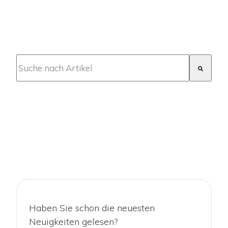
Dies ist ein Suchfeld mit einer automatischen Vorschla
Es gibt keine Vorschläge, da das Suchfeld leer ist.
Haben Sie schon die neuesten
Neuigkeiten gelesen?